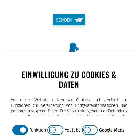
SENDEN
EINWILLIGUNG ZU COOKIES &
DATEN
Auf dieser Website nutzen wir Cookies und vergleichbare
Funktionen zur Verarbeitung von Endgeräteinformationen und
personenbezogenen Daten. Die Verarbeitung dient der Einbindung
von Inhalten, externen Diensten und Elementen Dritter, der
statistischen Analyse/Messung, personalisierten Werbung sowie
Katholische Schule Hammer Kirche
der Einbindung sozialer Medien. Je nach Funktion werden dabei
Funktion
Youtube
Google Maps
Bei der Hammer Kirche 10,
Daten an Dritte weitergegeben und von diesen verarbeitet. Diese
20535 Hamburg