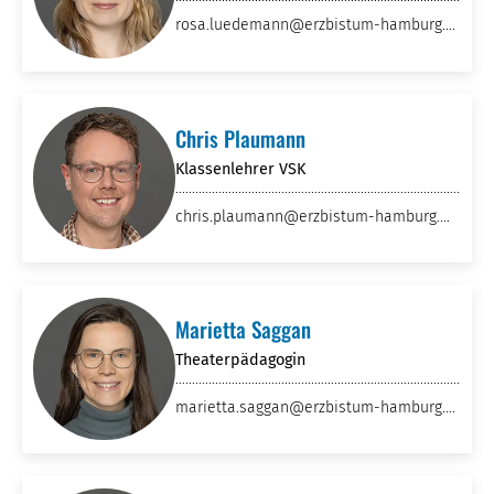
rosa.luedemann
@erzbistum-hamburg
.d
e
Chris Plaumann
Klassenlehrer VSK
chris.plaumann
@erzbistum-hamburg
.or
g
Marietta Saggan
Theaterpädagogin
marietta.saggan
@erzbistum-hamburg
.o
rg