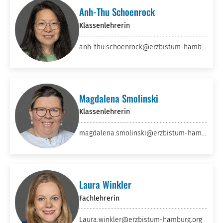
Anh-Thu Schoenrock
Klassenlehrerin
anh-thu.schoenrock
@erzbistum-hambu
rg
.org
Magdalena Smolinski
Klassenlehrerin
magdalena.smolinski
@erzbistum-hamb
urg
.org
Laura Winkler
Fachlehrerin
Laura.winkler
@erzbistum-hamburg
.org