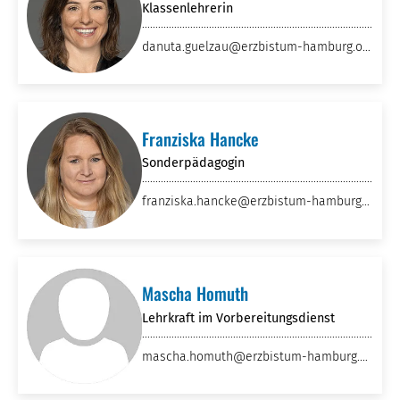
Klassenlehrerin
danuta.guelzau
@erzbistum-hamburg
.or
g
Franziska Hancke
Sonderpädagogin
franziska.hancke
@erzbistum-hamburg
.
org
Mascha Homuth
Lehrkraft im Vorbereitungsdienst
mascha.homuth
@erzbistum-hamburg
.d
e