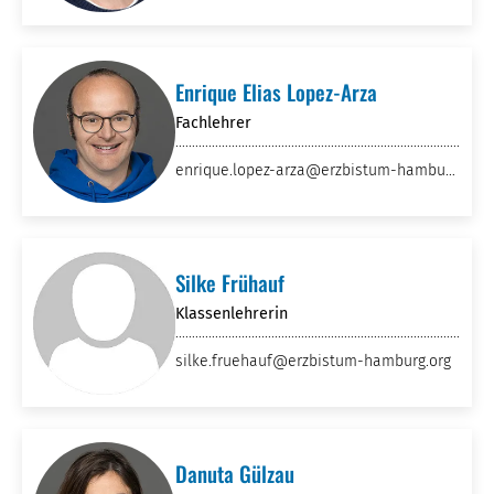
rg
Enrique Elias Lopez-Arza
Fachlehrer
enrique.lopez-arza
@erzbistum-hambur
g
.org
Silke Frühauf
Klassenlehrerin
silke.fruehauf
@erzbistum-hamburg
.org
Danuta Gülzau