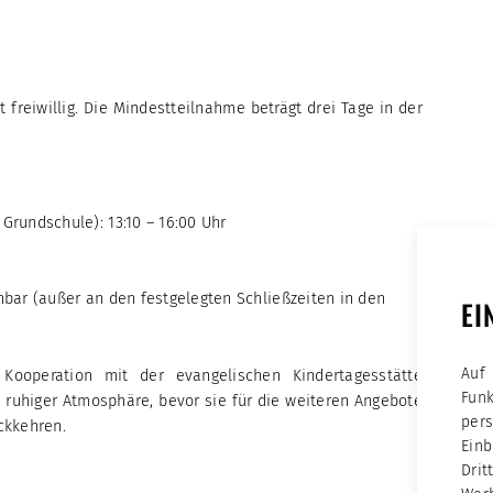
freiwillig. Die Mindestteilnahme beträgt drei Tage in der
Grundschule): 13:10 – 16:00 Uhr
hbar (außer an den festgelegten Schließzeiten in den
EI
Auf
Kooperation mit der evangelischen Kindertagesstätte
Fun
 in ruhiger Atmosphäre, bevor sie für die weiteren Angebote
per
ckkehren.
Ein
Dri