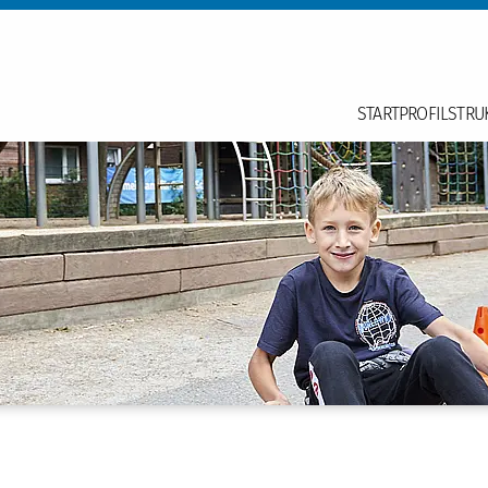
START
PROFIL
STRU